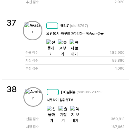
추천 점수
2,920
37
해리♪
(oioi8767)
MC
73
🎤밤10시-하루를 마무리하는 방송on🎧❤️
선물 점수
482,900
시청 점수
59,880
추천 점수
1,090
38
[U]김휘유
(n9689223753493230304)
MC
78
사무라이 김휘유TV
선물 점수
369,813
시청 점수
167,663