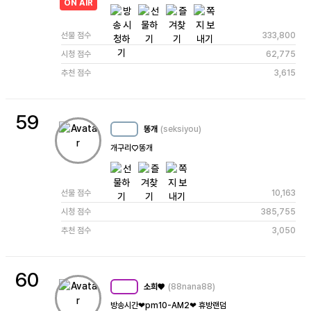
ON AIR
선물 점수
333,800
시청 점수
62,775
추천 점수
3,615
59
똥개
(seksiyou)
MC
30
개구리♡똥개
선물 점수
10,163
시청 점수
385,755
추천 점수
3,050
60
소희♥
(88nana88)
MC
85
방송시간❤pm10-AM2❤ 휴방랜덤