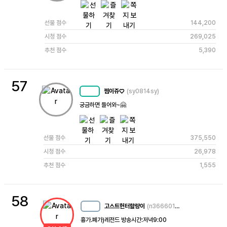
선물 점수
144,200
시청 점수
269,025
추천 점수
5,390
57
찜이쥬♡
(sy0814sy)
MC
56
궁금하면 들어와~🤗
선물 점수
375,550
시청 점수
26,978
추천 점수
1,555
58
고스트헌터할량이
(n3666015109357240420)
MC
17
흉가.폐가)레전드 방송시간:저녁9:00 