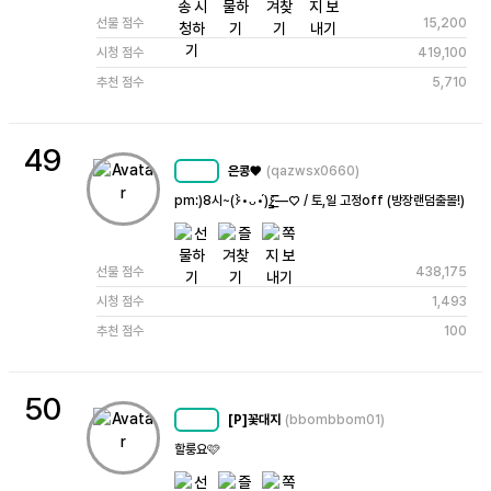
선물 점수
15,200
시청 점수
419,100
추천 점수
5,710
49
은콩♥
(qazwsx0660)
MC
43
pm:)8시~(۶•̀ᴗ•́)۶—̳͟͞͞♡ / 토,일 고정off (방장랜덤출몰!)
선물 점수
438,175
시청 점수
1,493
추천 점수
100
50
[P]꽃대지
(bbombbom01)
MC
62
할룽요🩷