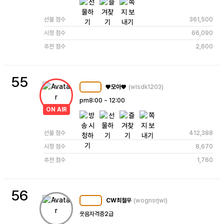
선물 점수
361,500
시청 점수
66,090
추천 점수
2,600
55
♥모아♥
(wlsdk1203)
MC
105
pm8:00 ~ 12:00 
ON AIR
선물 점수
412,388
시청 점수
8,670
추천 점수
1,760
56
CW최철우
(wognsrjwl)
MC
102
웃음자격증2급