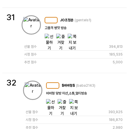
31
JO조청춘
(gentels1)
MC
104
고품격 병맛 방송
선물 점수
394,813
시청 점수
185,535
추천 점수
5,000
32
$바바형$
(baba2143)
MC
122
바바형 맞방 미션,소통,멀티방송
선물 점수
393,925
시청 점수
186,870
추천 점수
2,980