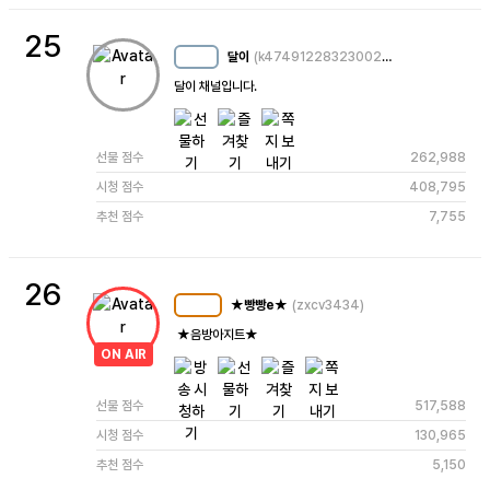
25
달이
(k4749122832300220524)
MC
23
달이 채널입니다.
선물 점수
262,988
시청 점수
408,795
추천 점수
7,755
26
★빵빵e★
(zxcv3434)
MC
105
 ★음방아지트★
ON AIR
선물 점수
517,588
시청 점수
130,965
추천 점수
5,150