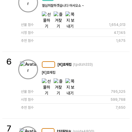
열심히잘하겟습니다 어서오소 ~ 
선물 점수
1,654,013
시청 점수
47,145
추천 점수
1,675
6
[K]효재킴
(tpdlzh333)
MC
128
[K]효재킴 
선물 점수
795,325
시청 점수
599,768
추천 점수
7,650
7
[S]원일☆
(ssida4800)
MC
108