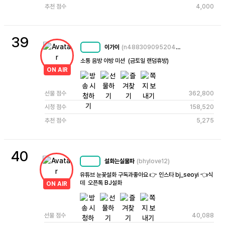
추천 점수
4,000
39
이가이
(n4883090952043230823)
MC
60
소통 음방 야방 미션  (금토일 랜덤휴방)
ON AIR
선물 점수
362,800
시청 점수
158,520
추천 점수
5,275
40
설화는실물파
(bhylove12)
MC
48
유튜브 눈꽃설화 구독과좋아요 👉 인스타 bj_seoyi 👈식
데  오픈톡 BJ설화
ON AIR
선물 점수
40,088