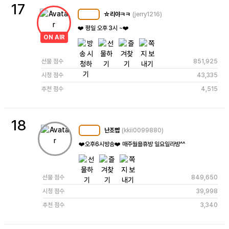
17
☆리야ㅋㅋ
(jerry1216)
MC
114
❤️ 평일 오후 3시 ~❤️
ON AIR
선물 점수
851,925
시청 점수
43,335
추천 점수
4,515
18
난조빱
(kkii0099880)
MC
110
❤️오후6시방송❤️ 매주월욜휴방 일요일라방^^
선물 점수
849,650
시청 점수
39,998
추천 점수
3,340