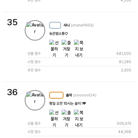
추천 점수
4,350
35
샤니
(chanel1953)
MC
31
늦은밤소통♡
선물 점수
481,000
시청 점수
81,285
추천 점수
2,935
36
솔이
(soooool24)
MC
122
평일 오전 10시는 솔이 !🧡
선물 점수
506,613
시청 점수
48,368