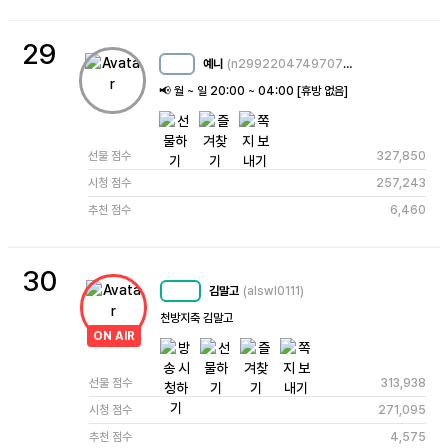
29
예니
(n2992204749707260211)
MC
11
📢 월 ~ 일 20:00 ~ 04:00 [휴방 없음]
선물 점수
327,850
시청 점수
257,243
추천 점수
6,460
30
김말고
(alswl0111)
MC
49
천방지축 김말고
ON AIR
선물 점수
313,938
시청 점수
271,095
추천 점수
4,575