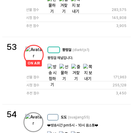
선물 점수
283,575
시청 점수
145,808
추천 점수
3,905
53
뚱띵걸
(dlarktjs1)
MC
77
뚱띵걸 채널입니다.
ON AIR
선물 점수
171,963
시청 점수
255,128
추천 점수
3,450
54
도도
(suajjang55)
MC
15
❤️방송시간 pm5시 - 10시 음소통❤️