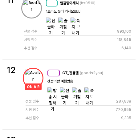
11
말괄량이세리
(hs0510)
MC
61
1초라도 웃다 가세요🙇🏻‍♀️
선물 점수
993,100
시청 점수
118,845
추천 점수
6,140
12
GT_젠틀맨
(goods2you)
MC
90
젠슬라랑 여행방송
ON AIR
선물 점수
287,838
시청 점수
770,955
추천 점수
9,335