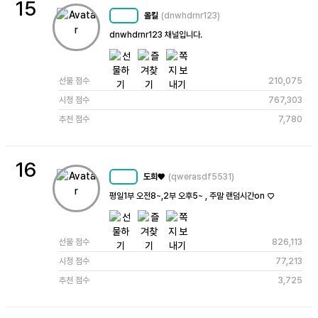
15
올킬
(dnwhdrnr123)
MC
74
dnwhdrnr123 채널입니다.
선물 점수
210,075
시청 점수
767,303
추천 점수
7,780
16
도희♥
(qwerasdf5531)
MC
68
평일1부 오전8~,2부 오후5~ , 주말 랜덤시간on ♡
선물 점수
826,113
시청 점수
77,213
추천 점수
3,725