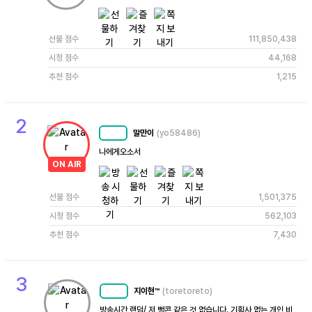
선물 점수
111,850,438
시청 점수
44,168
추천 점수
1,215
2
말만이
(yo58486)
MC
74
나에게오소서
ON AIR
선물 점수
1,501,375
시청 점수
562,103
추천 점수
7,430
3
지이현™
(toretoreto)
MC
79
방송시간 랜덤/ 저 뻥콘 같은 것 없습니다. 기획사 없는 개인 비