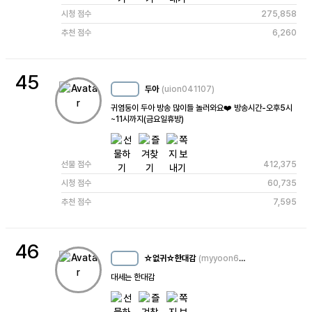
시청 점수
275,858
추천 점수
6,260
45
두아
(uion041107)
MC
25
귀염둥이 두아 방송 많이들 놀러와요❤️ 방송시간-오후5시
~11시까지(금요일휴방)
선물 점수
412,375
시청 점수
60,735
추천 점수
7,595
46
☆없귀☆한대감
(myyoon666)
MC
30
대세는 한대감