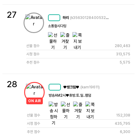
27
하리
(k3563012840053230531)
MC
65
소통합시댜잉
선물 점수
280,463
시청 점수
313,575
추천 점수
5,575
28
♥쌩크림♥
(kam19611)
MC
53
방송AM2시♥️휴방.토.일..램덤
ON AIR
선물 점수
152,338
시청 점수
435,795
추천 점수
6,300