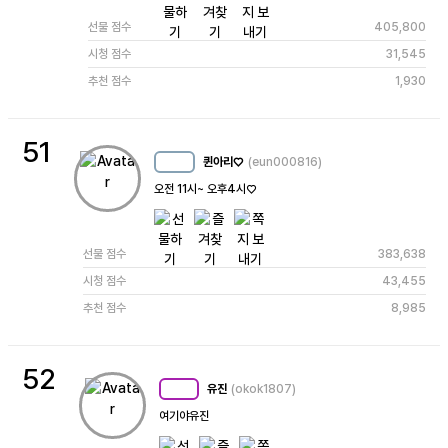
선물 점수
405,800
시청 점수
31,545
추천 점수
1,930
51
퀸아리♡
(eun000816)
MC
25
오전 11시~ 오후4시♡ 
선물 점수
383,638
시청 점수
43,455
추천 점수
8,985
52
유진
(okok1807)
MC
96
여기야유진