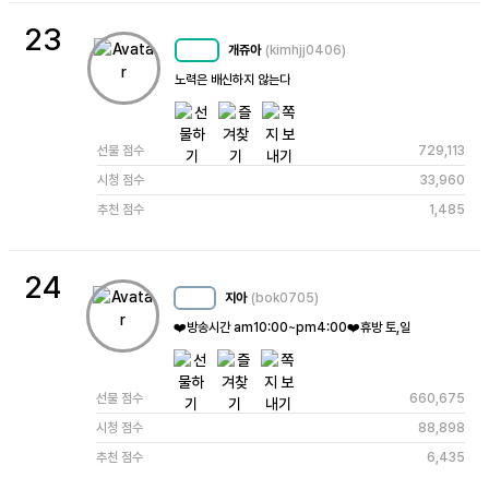
23
개쥬아
(kimhjj0406)
MC
49
노력은 배신하지 않는다
선물 점수
729,113
시청 점수
33,960
추천 점수
1,485
24
지아
(bok0705)
MC
14
❤️방송시간 am10:00~pm4:00❤️휴방 토,일
선물 점수
660,675
시청 점수
88,898
추천 점수
6,435