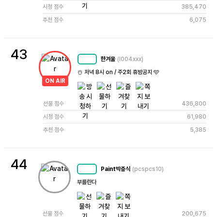
시청 점수
385,470
추천 점수
6,075
43
한겨울
(l004xxx)
MC
69
☃️ 저녁 8시 on / 주2회 휴방공지 🩵
ON AIR
선물 점수
436,800
시청 점수
61,980
추천 점수
5,385
44
Paint박충식
(pcspcs10)
MC
64
부를란다
선물 점수
200,675