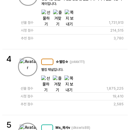
제이입니다.
선물 점수
1,731,913
시청 점수
214,515
추천 점수
3,780
4
☆벨킹☆
(jokkk111)
MC
113
벨킹 채널입니다.
선물 점수
1,875,225
시청 점수
19,410
추천 점수
2,585
5
Ms_목사v
(dkswls88)
MC
74