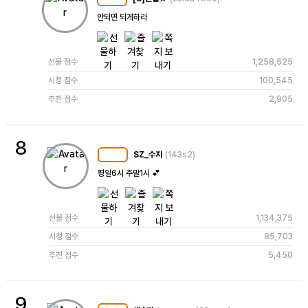
안되면 되게하라
선물 점수
1,258,525
시청 점수
100,545
추천 점수
2,905
8
SZ_수지
(143s2)
MC
105
평일6시 주말1시 💕
선물 점수
1,134,375
시청 점수
85,703
추천 점수
5,450
9