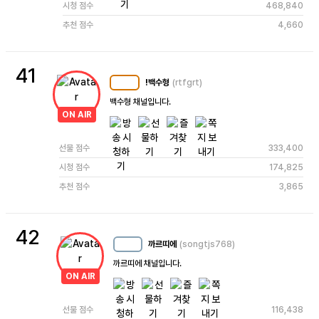
시청 점수
468,840
추천 점수
4,660
41
!백수형
(rtfgrt)
MC
101
백수형 채널입니다.
ON AIR
선물 점수
333,400
시청 점수
174,825
추천 점수
3,865
42
까르띠에
(songtjs768)
MC
34
까르띠에 채널입니다.
ON AIR
선물 점수
116,438