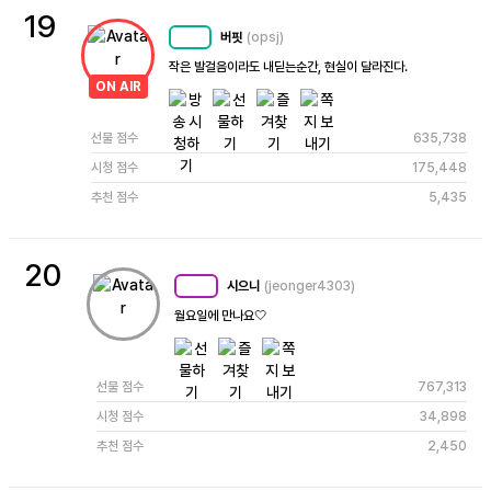
19
버핏
(opsj)
MC
71
작은 발걸음이라도 내딛는순간, 현실이 달라진다.
ON AIR
선물 점수
635,738
시청 점수
175,448
추천 점수
5,435
20
시으니
(jeonger4303)
MC
96
월요일에 만나요🤍
선물 점수
767,313
시청 점수
34,898
추천 점수
2,450