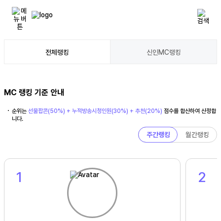
전체랭킹
신인MC랭킹
MC 랭킹 기준 안내
순위는
선물팝콘(50%) + 누적방송시청인원(30%) + 추천(20%)
점수를 합산하여
산정합
니다.
주간랭킹
월간랭킹
1
2