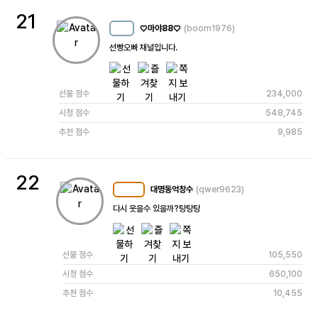
21
♡마야88♡
(boom1976)
MC
7
선빵오빠 채널입니다.
선물 점수
234,000
시청 점수
548,745
추천 점수
9,985
22
대명동억창수
(qwer9623)
MC
102
다시 웃을수 있을까?탕탕탕
선물 점수
105,550
시청 점수
650,100
추천 점수
10,455