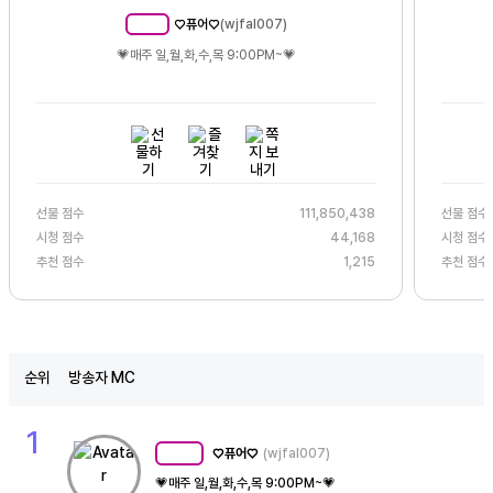
♡퓨어♡
(
wjfal007
)
MC
190
💗매주 일,월,화,수,목 9:00PM~💗
선물 점수
111,850,438
선물 점수
시청 점수
44,168
시청 점수
추천 점수
1,215
추천 점수
순위
방송자 MC
1
♡퓨어♡
(wjfal007)
MC
190
💗매주 일,월,화,수,목 9:00PM~💗