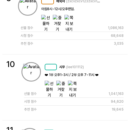
채숙자
(zxcvzxcv123zxcv123)
MC
108
아침8시~12시/오후랜덤. 
선물 점수
1,086,163
시청 점수
68,648
추천 점수
3,035
10
시우
(lee101112)
MC
72
❤️ 1부 오후1~3시 / 2부 오후 7~11시 ❤️
선물 점수
1,041,163
시청 점수
94,620
추천 점수
19,645