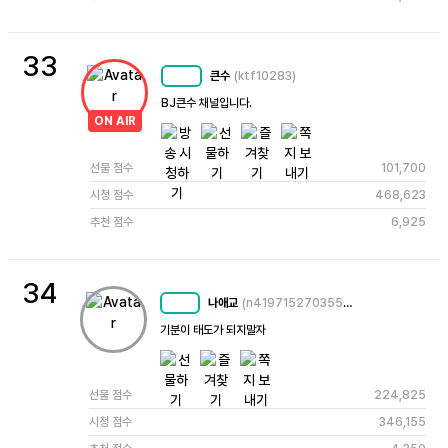
33
큰수
(ktf10283)
MC
54
BJ큰수 채널입니다.
ON AIR
선물 점수
101,700
시청 점수
468,623
추천 점수
6,925
34
나애교
(n4197152703557251224)
MC
56
기분이 태도가 되지말자
선물 점수
224,825
시청 점수
346,155