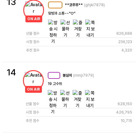
13
**코주부**
(ghjkl7878)
MC
124
맞방과 소통~~^♡^
ON AIR
선물 점수
826,688
시청 점수
236,123
추천 점수
4,320
14
봉심이
(minji7979)
MC
99
19 고수위
ON AIR
선물 점수
628,150
시청 점수
426,795
추천 점수
10,715